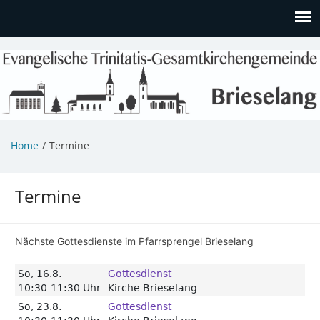
Evangelische Kirchengemeinde
Informationen zu Veranstaltungen, Gemeindeleben und
unserem Kindergarten
Brieselang
Home
Termine
Termine
Nächste Gottesdienste im Pfarrsprengel Brieselang