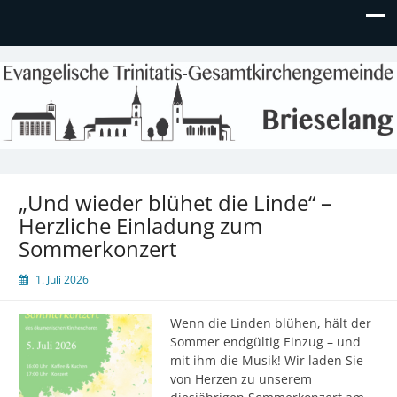
Evangelische Kirchengemeinde
Informationen zu Veranstaltungen, Gemeindeleben und
unserem Kindergarten
Brieselang
„Und wieder blühet die Linde“ –
Herzliche Einladung zum
Sommerkonzert
1. Juli 2026
Wenn die Linden blühen, hält der
Sommer endgültig Einzug – und
mit ihm die Musik! Wir laden Sie
von Herzen zu unserem