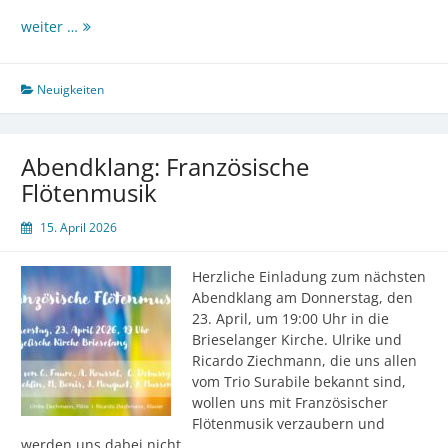
„Halleluja,
weiter …
viel
Leben!“
–
Neuigkeiten
Einführung
von
Superintendentin
Abendklang: Französische
Dr.
Flötenmusik
Sarah-
Magdalena
15. April 2026
Kingreen
Herzliche Einladung zum nächsten
Abendklang am Donnerstag, den
23. April, um 19:00 Uhr in die
Brieselanger Kirche. Ulrike und
Ricardo Ziechmann, die uns allen
vom Trio Surabile bekannt sind,
wollen uns mit Französischer
Flötenmusik verzaubern und
werden uns dabei nicht…