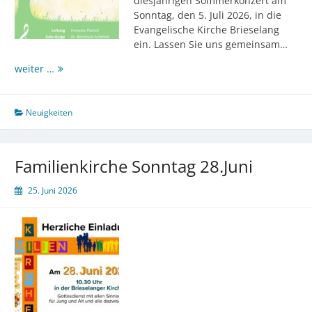
diesjährigen Sommerkonzert am
Sonntag, den 5. Juli 2026, in die
Evangelische Kirche Brieselang
ein. Lassen Sie uns gemeinsam…
„Und
weiter …
wieder
blühet
die
Neuigkeiten
Linde“
–
Herzliche
Familienkirche Sonntag 28.Juni
Einladung
zum
25. Juni 2026
Sommerkonzert