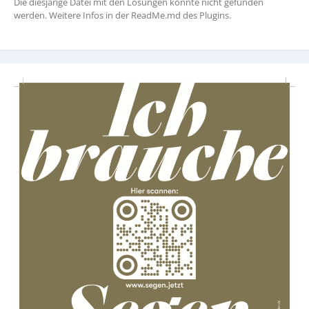
Die diesjärige Datei mit den Losungen konnte nicht gefunden
werden. Weitere Infos in der ReadMe.md des Plugins.