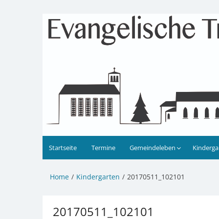
Zum
Inhalt
Evangelische Kirchengeme
Informationen zu Veranstaltungen, Gemeindele
springen
Startseite
Termine
Gemeindeleben
Kinderga
Home
Kindergarten
20170511_102101
20170511_102101