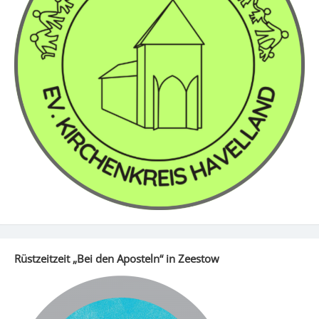
Rüstzeitzeit „Bei den Aposteln“ in Zeestow