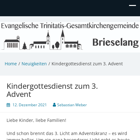
Evangelische Kirchengemeinde
Informationen zu Veranstaltungen, Gemeindeleben und
unserem Kindergarten
Brieselang
Home
Neuigkeiten
Kindergottesdienst zum 3. Advent
Kindergottesdienst zum 3.
Advent
12. Dezember 2021
Sebastian Weber
Liebe Kinder, liebe Familien!
Und schon brennt das 3. Licht am Adventskranz – es wird
immer heller. Um ein ganz besonderes Licht geht es heute