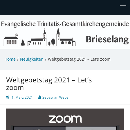
Evangelische Kirchengemeinde
Informationen zu Veranstaltungen, Gemeindeleben und
unserem Kindergarten
Brieselang
Home
Neuigkeiten
Weltgebetstag 2021 – Let’s zoom
Weltgebetstag 2021 – Let’s
zoom
1. März 2021
Sebastian Weber