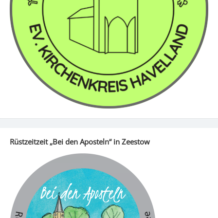
Rüstzeitzeit „Bei den Aposteln“ in Zeestow