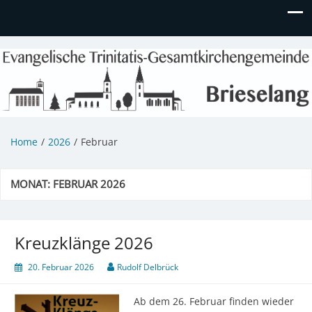
Evangelische Kirchengemeinde
Informationen zu Veranstaltungen, Gemeindeleben und
unserem Kindergarten
Brieselang
Home
2026
Februar
MONAT:
FEBRUAR 2026
Kreuzklänge 2026
20. Februar 2026
Rudolf Delbrück
Ab dem 26. Februar finden wieder