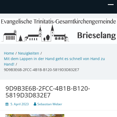
Evangelische Kirchengemeinde
Informationen zu Veranstaltungen, Gemeindeleben und
unserem Kindergarten
Brieselang
Home
Neuigkeiten
Mit dem Lappen in der Hand geht es schnell von Hand zu
Hand!
9D9B3E6B-2FCC-4B1B-B120-5819D3D832E7
9D9B3E6B-2FCC-4B1B-B120-
5819D3D832E7
5. April 2023
Sebastian Weber