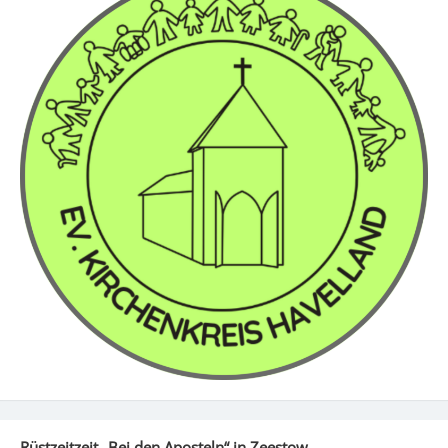
Rüstzeitzeit „Bei den Aposteln“ in Zeestow