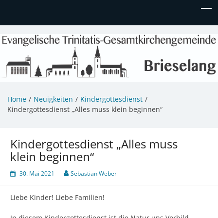
Evangelische Kirchengemeinde
Informationen zu Veranstaltungen, Gemeindeleben und
unserem Kindergarten
Brieselang
Home
Neuigkeiten
Kindergottesdienst
Kindergottesdienst „Alles muss klein beginnen“
Kindergottesdienst „Alles muss
klein beginnen“
30. Mai 2021
Sebastian Weber
Liebe Kinder! Liebe Familien!
In diesem Kindergottesdienst ist die Natur uns Vorbild –