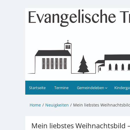
Zum
Inhalt
Evangelische Kirchengeme
Informationen zu Veranstaltungen, Gemeindele
springen
Startseite
Termine
Gemeindeleben
Kinderga
Home
Neuigkeiten
Mein liebstes Weihnachtsbil
Mein liebstes Weihnachtsbild 