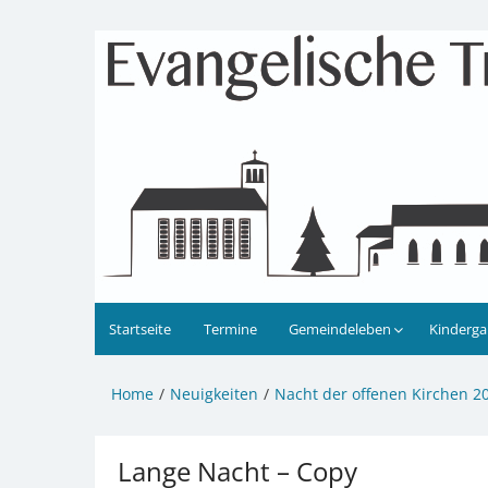
Zum
Inhalt
Evangelische Kirchengeme
Informationen zu Veranstaltungen, Gemeindele
springen
Startseite
Termine
Gemeindeleben
Kinderga
Home
Neuigkeiten
Nacht der offenen Kirchen 2
Lange Nacht – Copy