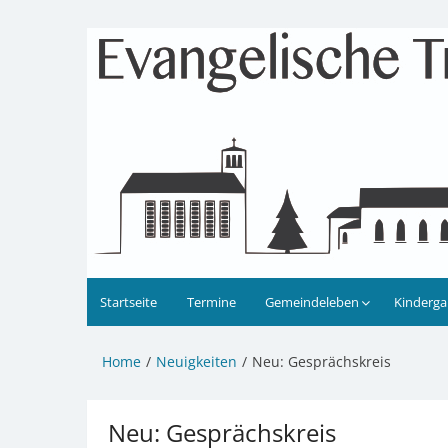
Zum
Inhalt
Evangelische Kirchengeme
Informationen zu Veranstaltungen, Gemeindele
springen
Startseite
Termine
Gemeindeleben
Kinderga
Home
Neuigkeiten
Neu: Gesprächskreis
Neu: Gesprächskreis