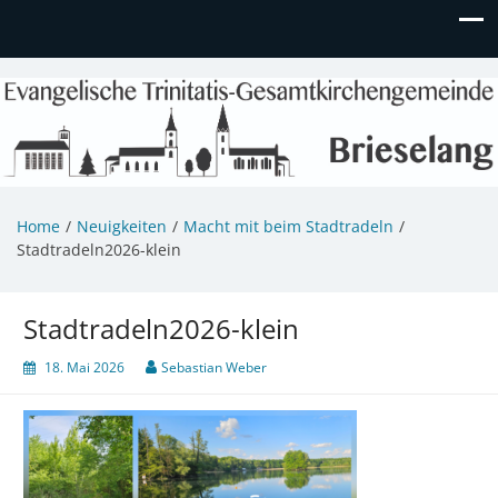
Evangelische Kirchengemeinde
Informationen zu Veranstaltungen, Gemeindeleben und
unserem Kindergarten
Brieselang
Home
Neuigkeiten
Macht mit beim Stadtradeln
Stadtradeln2026-klein
Stadtradeln2026-klein
18. Mai 2026
Sebastian Weber