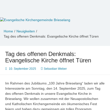
Zum
Inhalt
springen
Evangelische Kirchengemeinde
Informationen zu Veranstaltungen, Gemeindeleben und
unserem Kindergarten
Brieselang
Home
Neuigkeiten
Tag des offenen Denkmals: Evangelische Kirche öffnet Türen
Tag des offenen Denkmals:
Evangelische Kirche öffnet Türen
10. September 2025
Sebastian Weber
Im Rahmen des Jubiläums „100 Jahre Brieselang“ laden wir alle
Interessierte am Sonntag, den 14. September 2025, zum Tag
des offenen Denkmals in unsere Evangelische Kirche in
Brieselang. Wir wollen zusammen mit der Neuapostolischen
und Katholischen Kirchengemeinde ein ökumenisches Fest
feiern und haben dazu gemeinsam ein tolles Programm