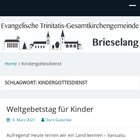
Evangelische Kirchengemeinde
Informationen zu Veranstaltungen, Gemeindeleben und
unserem Kindergarten
Brieselang
Home
Kindergottesdienst
SCHLAGWORT:
KINDERGOTTESDIENST
Weltgebetstag für Kinder
6. März 2021
Dorit Gutschke
Aufregend! Heute lernen wir ein Land kennen – Vanuatu.