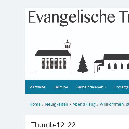
Zum
Inhalt
Evangelische Kirchengeme
Informationen zu Veranstaltungen, Gemeindele
springen
Startseite
Termine
Gemeindeleben
Kinderga
Home
Neuigkeiten
Abendklang
Willkommen, s
Thumb-12_22