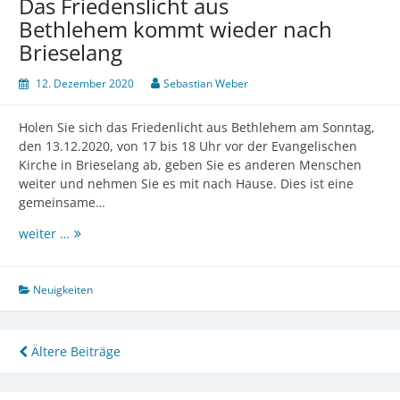
Das Friedenslicht aus
Bethlehem kommt wieder nach
Brieselang
12. Dezember 2020
Sebastian Weber
Holen Sie sich das Friedenlicht aus Bethlehem am Sonntag,
den 13.12.2020, von 17 bis 18 Uhr vor der Evangelischen
Kirche in Brieselang ab, geben Sie es anderen Menschen
weiter und nehmen Sie es mit nach Hause. Dies ist eine
gemeinsame…
Das
weiter …
Friedenslicht
aus
Bethlehem
Neuigkeiten
kommt
wieder
nach
Beitragsnavigation
Ältere Beiträge
Brieselang