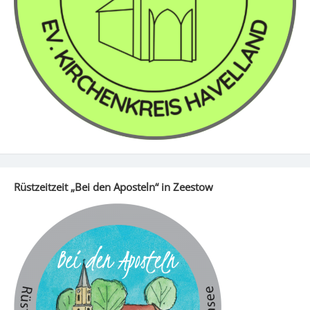
Rüstzeitzeit „Bei den Aposteln“ in Zeestow