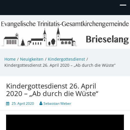
Evangelische Kirchengemeinde
Informationen zu Veranstaltungen, Gemeindeleben und
unserem Kindergarten
Brieselang
Home
Neuigkeiten
Kindergottesdienst
Kindergottesdienst 26. April 2020 – „Ab durch die Wüste“
Kindergottesdienst 26. April
2020 – „Ab durch die Wüste“
25. April 2020
Sebastian Weber