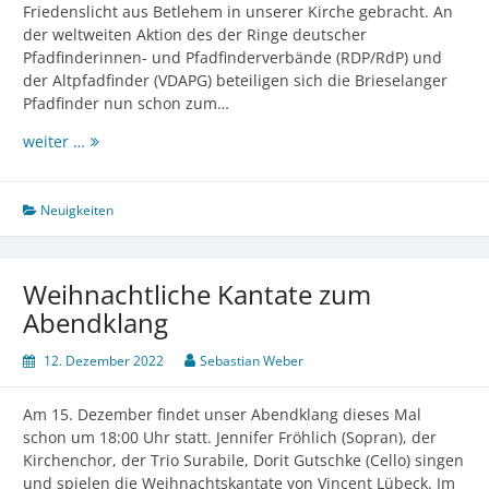
Friedenslicht aus Betlehem in unserer Kirche gebracht. An
der weltweiten Aktion des der Ringe deutscher
Pfadfinderinnen- und Pfadfinderverbände (RDP/RdP) und
der Altpfadfinder (VDAPG) beteiligen sich die Brieselanger
Pfadfinder nun schon zum…
Friedenslicht
weiter …
aus
Betlehem
in
Neuigkeiten
der
Kirche
Weihnachtliche Kantate zum
Abendklang
12. Dezember 2022
Sebastian Weber
Am 15. Dezember findet unser Abendklang dieses Mal
schon um 18:00 Uhr statt. Jennifer Fröhlich (Sopran), der
Kirchenchor, der Trio Surabile, Dorit Gutschke (Cello) singen
und spielen die Weihnachtskantate von Vincent Lübeck. Im